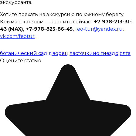
экскурсанта.
Хотите поехать на экскурсию по южному берегу
Крыма с катером — звоните сейчас:
+7 978-213-31-
43 (MAX)
, +7-978-825-86-45,
feo-tur@yandex.ru
,
vk.com/feotur
ботанический сад
дворец
ласточкино гнездо
ялта
Оцените статью