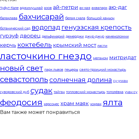
ай-петри
аю-даг
Чуфут-Кале
аджимушкай
азов
ак-кая
аквапарк
бахчисарай
балаклава
белая скала
большой каньон
водопад
генуэзская крепость
ботанический сад
гурзуф
дворец
дельфинарий
демерджи
джур-джур
каменоломни
коктебель
керчь
крымский мост
ласпи
ласточкино гнездо
митридат
меганом
новый свет
парк львов
пещеры
свято-троицкий монастырь
севастополь
солнечная долина
су-учхан
судак
суворовский дуб
тайган
топловский монастырь
тополёвка
учан-су
феодосия
ялта
храм маяк
херсонес
чокрак
Вам также может понравиться