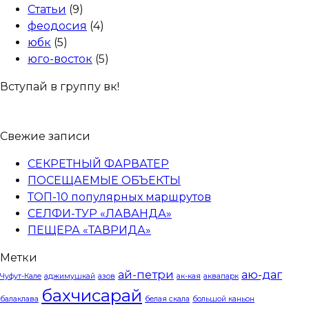
Статьи
(9)
феодосия
(4)
юбк
(5)
юго-восток
(5)
Вступай в группу вк!
Свежие записи
СЕКРЕТНЫЙ ФАРВАТЕР
ПОСЕЩАЕМЫЕ ОБЪЕКТЫ
ТОП-10 популярных маршрутов
СЕЛФИ-ТУР «ЛАВАНДА»
ПЕЩЕРА «ТАВРИДА»
Метки
ай-петри
аю-даг
Чуфут-Кале
аджимушкай
азов
ак-кая
аквапарк
бахчисарай
балаклава
белая скала
большой каньон