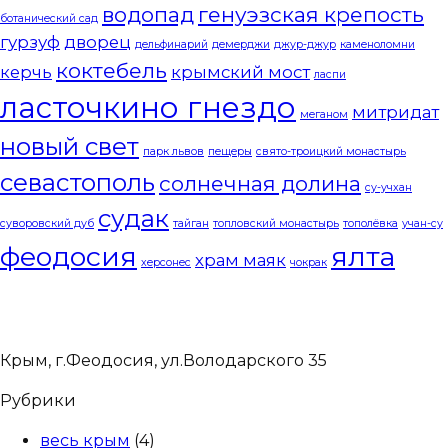
водопад
генуэзская крепость
ботанический сад
гурзуф
дворец
дельфинарий
демерджи
джур-джур
каменоломни
коктебель
керчь
крымский мост
ласпи
ласточкино гнездо
митридат
меганом
новый свет
парк львов
пещеры
свято-троицкий монастырь
севастополь
солнечная долина
су-учхан
судак
суворовский дуб
тайган
топловский монастырь
тополёвка
учан-су
феодосия
ялта
храм маяк
херсонес
чокрак
Крым, г.Феодосия, ул.Володарского 35
Рубрики
весь крым
(4)