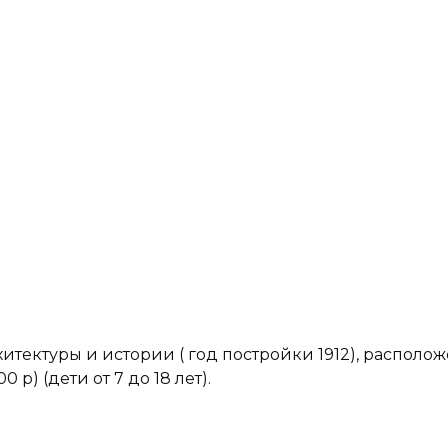
итектуры и истории ( год постройки 1912), распол
0 р) (дети от 7 до 18 лет).