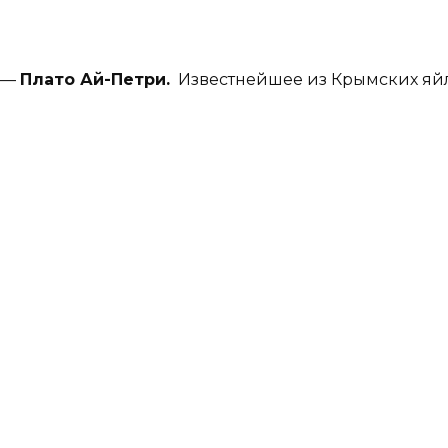
—
Плато Ай-Петри.
Известнейшее из Крымских яйл-п