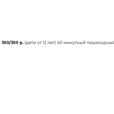
:
35
0/350 р.
(дети от 12 лет) 40 минутный пешеходны