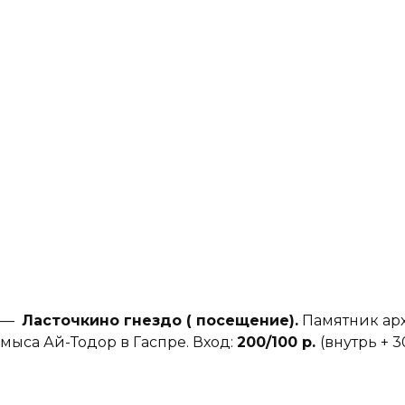
—
Ласточкино гнездо ( посещение).
Памятник арх
мыса Ай-Тодор в Гаспре. Вход:
200/100 р.
(внутрь + 30