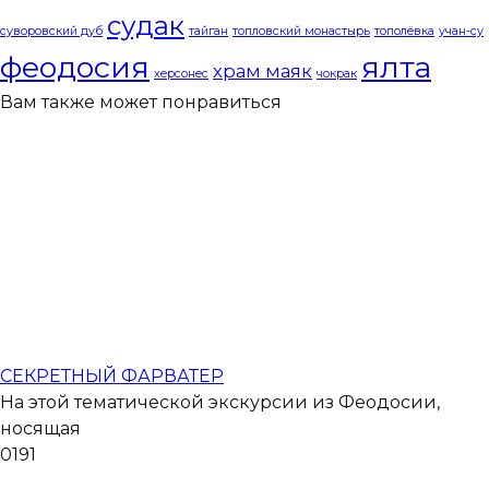
судак
суворовский дуб
тайган
топловский монастырь
тополёвка
учан-су
феодосия
ялта
храм маяк
херсонес
чокрак
Вам также может понравиться
СЕКРЕТНЫЙ ФАРВАТЕР
На этой тематической экскурсии из Феодосии,
носящая
0
191