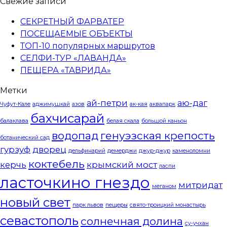
Свежие записи
СЕКРЕТНЫЙ ФАРВАТЕР
ПОСЕЩАЕМЫЕ ОБЪЕКТЫ
ТОП-10 популярных маршрутов
СЕЛФИ-ТУР «ЛАВАНДА»
ПЕЩЕРА «ТАВРИДА»
Метки
ай-петри
аю-даг
Чуфут-Кале
аджимушкай
азов
ак-кая
аквапарк
бахчисарай
балаклава
белая скала
большой каньон
водопад
генуэзская крепость
ботанический сад
гурзуф
дворец
дельфинарий
демерджи
джур-джур
каменоломни
коктебель
керчь
крымский мост
ласпи
ласточкино гнездо
митридат
меганом
новый свет
парк львов
пещеры
свято-троицкий монастырь
севастополь
солнечная долина
су-учхан